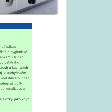
 důležitou
čisté a hygienické
ánkem v třídění
od ostatního
stech a kuchyních
 tj. v kuchyňském
jídel drtičem ihned
bsahují až 80%
 do kanalizace a
é složky, jako když