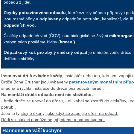
odpadu z jídel.
Zbytky potravinového odpadu
, které vznikly během přípravy i po
jsou rozmělněny a
odplaveny
odpadním potrubím, kanalizací,
do či
odpadních vod
.
Čističky odpadních vod (ČOV) jsou biologické se živými
mikroorgan
kterým takto posíláme živiny (
krmení).
Odpadkový koš
pro zbylý směsný odpad
je umístěn vedle drtiče
dvířkách skříňky
.
Instalovat drtič zvládne každý,
instalatér nebo ten, kdo umí zapojit 
Drtiče Bone Crusher jsou vybaveny
patentovaným montážním příp
snadná a rychlá instalace do dřezu bez použití nářadí.
Na montáži drtiče odpadu není nic složitého:
- hrdlo drtiče se upevní do dřezu, - el. kabel se zastrčí do elektřiny, 
potrubí.
Jsou to ty
stejné úkony, jako když se zapojuje dřez na odpad.
Rádi s instalací pomůžeme, přjedeme a namontujeme.
Harmonie ve vaší kuchyni