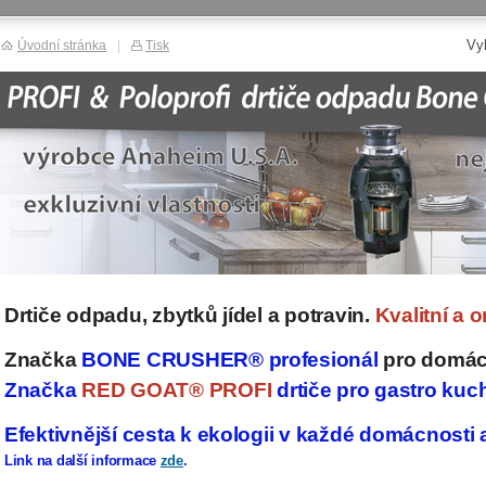
Vy
Úvodní stránka
|
Tisk
Drtiče odpadu, zbytků jídel a potravin.
Kvalitní a 
Značka
BONE CRUSHER® profesionál
pro domácn
Značka
RED GOAT® PROFI
drtiče pro gastro kuc
Efektivnější cesta k ekologii v každé domácnosti
Link na další informace
zde
.