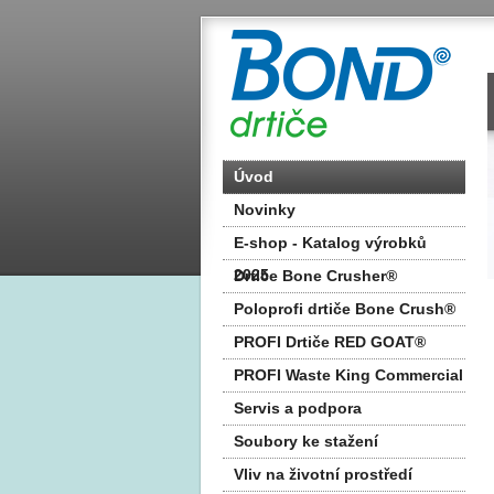
Úvod
Novinky
E-shop - Katalog výrobků
2025
Drtiče Bone Crusher®
Poloprofi drtiče Bone Crush®
PROFI Drtiče RED GOAT®
PROFI Waste King Commercial
Servis a podpora
Soubory ke stažení
Vliv na životní prostředí