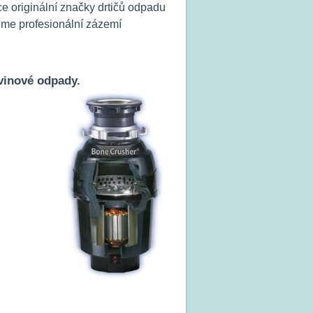
iginální značky drtičů odpadu
jeme profesionální zázemí
vinové odpady.