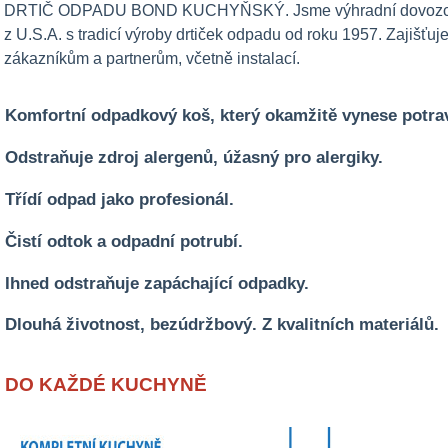
DRTIČ ODPADU BOND KUCHYŇSKÝ. Jsme výhradní dovozce or
z U.S.A. s tradicí výroby drtiček odpadu od roku 1957. Zajišťu
zákazníkům a partnerům, včetně instalací.
Komfortní odpadkový koš, který okamžitě vynese potra
Odstraňuje zdroj alergenů, úžasný
pro alergiky.
Třídí odpad jako profesionál.
Čistí odtok a odpadní potrubí.
Ihned odstraňuje zapáchající odpadky.
Dlouhá životnost, bezúdržbový.
Z kvalitních materiálů.
DO KAŽDÉ KUCHYNĚ