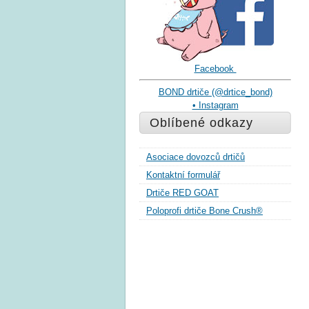
Facebook
BOND drtiče (@drtice_bond)
• Instagram
Oblíbené odkazy
Asociace dovozců drtičů
Kontaktní formulář
Drtiče RED GOAT
Poloprofi drtiče Bone Crush®