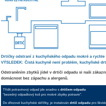
Drtičky odstraní z kuchyňského odpadu mokré a rychle hn
VÝSLEDEK: Čistá kuchyně není problém, kuchyňské drtič
Odstraněním zbytků jídel v drtiči odpadu si naši zákazní
domácnost bez zápachu a alergenů.
Třídit potravinový odpad jde snadno s
drtičem odpadu
"bezedný odpadkový koš pro mokré zbytky potravin".
Do dřezové kuchyňské skříňky, je instalován
drtič odpadu
pro likvid