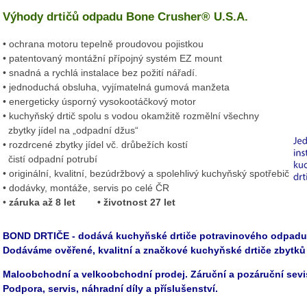
Výhody drtičů odpadu Bone Crusher® U.S.A.
• ochrana motoru tepelně proudovou pojistkou
• patentovaný montážní přípojný systém EZ mount
• snadná a rychlá instalace bez požití nářadí.
• jednoduchá obsluha, vyjímatelná gumová manžeta
• energeticky úsporný vysokootáčkový motor
• kuchyňský drtič spolu s vodou okamžitě rozmělní všechny
zbytky jídel na „odpadní džus“
• rozdrcené zbytky jídel vč. drůbežích kostí
čistí odpadní potrubí
• originální, kvalitní, bezúdržbový a spolehlivý kuchyňský spotřebič
• dodávky, montáže, servis po celé ČR
•
záruka až 8 let • životnost 27 let
BOND DRTIČE - dodává kuchyňské drtiče potravinového odpadu
Dodáváme ověřené, kvalitní a značkové kuchyňské drtiče zbytků j
Maloobchodní a velkoobchodní prodej. Záruční a pozáruční sevi
Podpora, servis, náhradní díly a příslušenství.