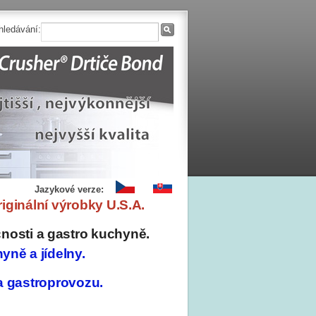
hledávání:
Jazykové verze:
originální výrobky U.S.A.
osti a gastro kuchyně.
hyně a jídelny.
 a gastroprovozu.