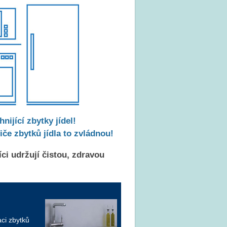
ijící zbytky jídel!
e zbytků jídla to zvládnou!
ci udržují čistou, zdravou
aci zbytků