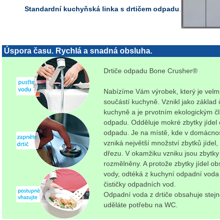
Standardní kuchyňská linka s drtičem odpadu
.
Úspora času. Rychlá a snadná obsluha.
Drtiče odpadu Bone Crusher®
Nabízíme Vám výrobek, který je velmi
součástí kuchyně. Vznikl jako základ 
kuchyně a je prvotním ekologickým čl
odpadu. Odděluje mokré zbytky jídel 
odpadu. Je na místě, kde v domácno
vzniká největší množství zbytků jídel,
dřezu. V okamžiku vzniku jsou zbytky 
rozmělněny. A protože zbytky jídel o
vody, odtéká z kuchyní odpadní voda
čističky odpadních vod.
Odpadní voda z drtiče obsahuje stejn
uděláte potřebu na WC.