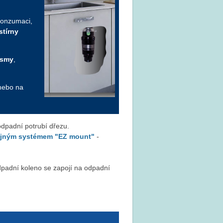
 konzumaci,
stírny
ismy
,
 nebo na
odpadní potrubí dřezu.
ojným systémem "EZ mount"
-
-odpadní koleno se zapojí na odpadní