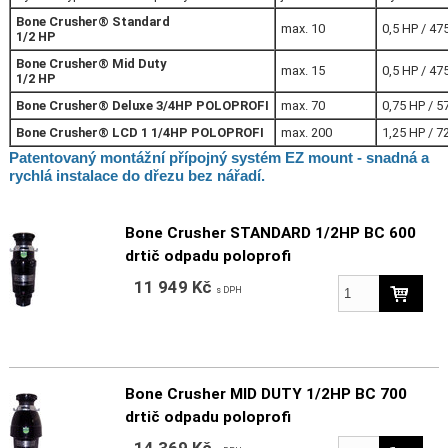
Bone Crusher® Standard
max. 10
0,5 HP / 47
1/2 HP
Bone Crusher® Mid Duty
max. 15
0,5 HP / 47
1/2 HP
Bone Crusher® Deluxe 3/4HP POLOPROFI
max. 70
0,75 HP / 5
Bone Crusher® LCD 1 1/4HP POLOPROFI
max. 200
1,25 HP / 7
Patentovaný montážní přípojný systém EZ mount - snadná a
rychlá instalace do dřezu bez nářadí.
Bone Crusher STANDARD 1/2HP BC 600
drtič odpadu poloprofi
11 949 Kč
s DPH
Bone Crusher MID DUTY 1/2HP BC 700
drtič odpadu poloprofi