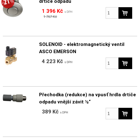
drtiče odpadu
1 396 Kč
s DPH
1 767 Kč
SOLENOID - elektromagnetický ventil
ASCO EMERSON
4 223 Kč
s DPH
Přechodka (redukce) na vpusť hrdla drtiče
odpadu vnější závit ½“
389 Kč
s DPH