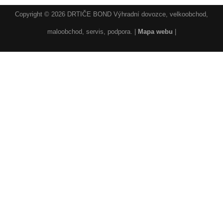
Copyright © 2026 DRTIČE BOND Výhradní dovozce, velkoobchod,
maloobchod, servis, podpora. |
Mapa webu
|