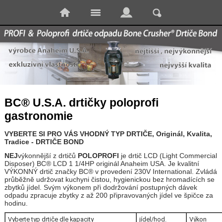
BC® U.S.A. drtičky poloprofi
gastronomie
VYBERTE SI PRO VÁS VHODNÝ TYP DRTIČE, Originál, Kvalita,
Tradice - DRTIČE BOND
NEJ
výkonnější z drtičů
POLOPROFI
je drtič LCD (Light Commercial
Disposer) BC® LCD 1 1/4HP originál Anaheim USA. Je kvalitní
VÝKONNÝ drtič značky BC® v provedení 230V International. Zvládá
průběžně udržovat kuchyni čistou, hygienickou bez hromadících se
zbytků jídel. Svým výkonem při dodržování postupných dávek
odpadu zpracuje zbytky z až 200 připravovaných jídel ve špičce za
hodinu.
Vyberte typ drtiče dle kapacity
jídel/hod.
Výkon