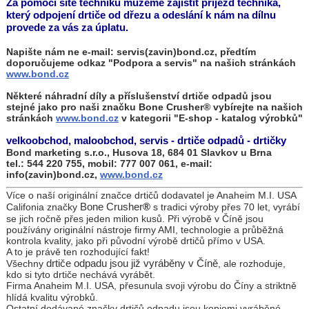
Za pomocí sítě techniků můžeme zajistit příjezd technika,
který odpojení drtiče od dřezu a odeslání k nám na dílnu
provede za vás za úplatu.
Napište nám ne e-mail:
servis(zavin)bond.cz
, předtím
doporučujeme odkaz "Podpora a servis" na našich stránkách
www.bond.cz
Některé náhradní díly a příslušenství drtiče odpadů
jsou
stejné jako pro naši značku Bone Crusher® vybírejte na našich
stránkách
www.bond.cz
v kategorii "E-shop - katalog výrobků"
velkoobchod, maloobchod, servis - drtiče odpadů - drtičky
Bond marketing s.r.o., Husova 18, 684 01 Slavkov u Brna
tel.: 544 220 755, mobil: 777 007 061, e-mail:
info(zavin)bond.cz,
www.bond.cz
Více o naší originální značce drtičů dodavatel je Anaheim M.I. USA
Bone Crusher
®
Califonia značky
s tradici výroby přes 70 let, vyrábí
se jich ročně přes jeden milion kusů. Při výrobě v Číně jsou
používány originální nástroje firmy AMI, technologie a průběžná
kontrola kvality, jako při původní výrobě drtičů přímo v USA.
A to je právě ten rozhodující fakt!
drtiče odpadu jsou již vyráběny v Číně
Všechny
, ale rozhoduje,
kdo si tyto drtiče nechává vyrábět.
Firma Anaheim M.I. USA, přesunula svoji výrobu do Číny a striktně
hlídá kvalitu výrobků.
Ostatní dodávané značky drtičů odpadu jsou kopiemi vyráběné