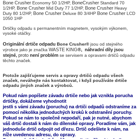
Bone Crusher
BoneCrusher
Economy 50 1/2HP,
Standard 70
Bone Crusher
Bone Crusher
1/2HP,
Mid Duty 77 1/2HP,
Heavy
Bone Crusher
Bone Crusher
Duty 80 1/2HP,
Deluxe 80 3/4HP
LCD
1050 1HP
Drtičky odpadu s permanentním magnetem, vysokým výkonem,
vysoké otáčky.
Originální drtiče odpadu
Bone Crusher®
jsou od stejného
WASTE KING
®,
náhradní díly
jsou
výrobce
jako je značka
stejné,
proto
není problém
se servisem a opravami drtičů odpadu
těchto značek.
Protože zajišťujeme servis a opravy drtičů odpadu všech
značek, neváhejte nás kontaktovat, i když používáte drtiče
odpadu jiných značek a výrobců.
Pokud nám popíšete závadu drtiče nebo jak vznikla porucha
drtičky, dokážeme vyhodnotit
jestli s vámi závadu (poruchu) na drtiči odpadů odstraníme za
pomocí několika jednoduchých kroků k odstranění poruchy.
Pokud se nám to společně nepodaří, pak je nutné, abychom
váš drtič dostali k nám do dílenské opravy. Poradíme vám, jak
jednoduše drtič odpojit od dřezu. Drtič odešlete k nám, na
níže uvedenou adresu, do opravy.