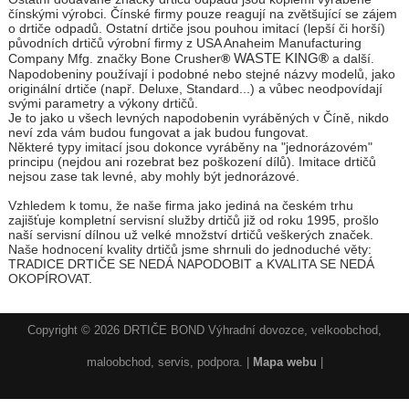
čínskými výrobci. Čínské firmy pouze reagují na zvětšující se zájem
o drtiče odpadů. Ostatní drtiče jsou pouhou imitací (lepší či horší)
původních drtičů výrobní firmy z USA Anaheim Manufacturing
WASTE KING
®
Company Mfg. značky Bone Crusher
®
a další.
Napodobeniny používají i podobné nebo stejné názvy modelů, jako
originální drtiče (např. Deluxe, Standard...) a vůbec neodpovídají
svými parametry a výkony drtičů.
Je to jako u všech levných napodobenin vyráběných v Číně, nikdo
neví zda vám budou fungovat a jak budou fungovat.
Některé typy imitací jsou dokonce vyráběny na "jednorázovém"
principu (nejdou ani rozebrat bez poškození dílů). Imitace drtičů
nejsou zase tak levné, aby mohly být jednorázové.
Vzhledem k tomu, že naše firma jako jediná na českém trhu
zajišťuje kompletní servisní služby drtičů již od roku 1995, prošlo
naší servisní dílnou už velké množství drtičů veškerých značek.
Naše hodnocení kvality drtičů jsme shrnuli do jednoduché věty:
TRADICE DRTIČE SE NEDÁ NAPODOBIT a KVALITA SE NEDÁ
OKOPÍROVAT.
Copyright © 2026 DRTIČE BOND Výhradní dovozce, velkoobchod,
maloobchod, servis, podpora. |
Mapa webu
|