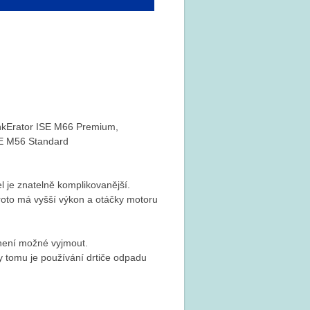
inkErator ISE M66 Premium,
SE M56 Standard
l je znatelně komplikovanější.
to má vyšší výkon a otáčky motoru
není možné vyjmout.
tomu je používání drtiče odpadu