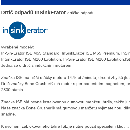
Drtič odpadů
InSinkErator
drtička odpadu
vyráběné modely:
In-Sin-Erator ISE M55 Standard, InSinkErator ISE M65 Premium, InS
InSinkErator ISE M100 Evolution, In-Sin-Erator ISE M200 Evolution,I
Jedná se o drtič s indukčním motorem.
Značka ISE má nižší otáčky motoru 1475 ot./minutu, drcení zbytků jíde
Drtič značky Bone Crusher® má motor s permanentním magnetem, pro
2800 ot/min.
Značka ISE Má pevně instalovanou gumovou manžetu hrdla, takže jí 
Naše značka Bone Crusher® má gumovou manžetu vyjímatelnou, díky 
snadné.
K uvolnění zablokovaného talíře ISE je nutné použít specielení klíč . ..