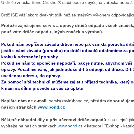
U drtiče značka Bone Crusher® stačí pouze obyčejná vařečka nebo š
Drtič ISE váží skoro dvakrát tolik než se stejným výkonem odpovídajíc
Protože zajišťujeme servis a opravy drtičů odpadu všech značek,
používáte drtiče odpadu jiných značek a výrobců.
Pokud nám popíšete závadu drtiče nebo jak vznikla porucha drt
jestli s vámi závadu (poruchu) na drtiči odpadů odstraníme za 
kroků k odstranění poruchy.
Pokud se nám to společně nepodaří, pak je nutné, abychom váš d
opravy. Poradíme vám, jak jednoduše drtič odpojit od dřezu. Drti
uvedenou adresu, do opravy.
Za pomocí sítě techniků můžeme zajistit příjezd technika, který o
k nám na dílnu provede za vás za úplatu.
Napište nám ne e-mail:
servis(zavin)bond.cz
, předtím doporučujem
našich stránkách
www.bond.cz
Některé náhradní díly a příslušenství drtiče odpadů
jsou stejné j
vybírejte na našich stránkách
www.bond.cz
v kategorii "E-shop - katal