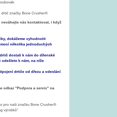
roubovák.
í drtič značky Bone Crusher®.
 neváhejte nás kontaktovat, i když
ičky, dokážeme vyhodnotit
pomocí několika jednoduchých
rtič dostali k nám do dílenské
č odešlete k nám, na níže
dpojení drtiče od dřezu a odeslání
e odkaz "Podpora a servis" na
ako pro naši značku Bone Crusher®
og výrobků"