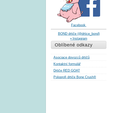
Facebook
BOND drtiče (@drtice_bond)
• Instagram
Oblíbené odkazy
Asociace dovozců drtičů
Kontaktní formulář
Drtiče RED GOAT
Poloprofi drtiče Bone Crush®