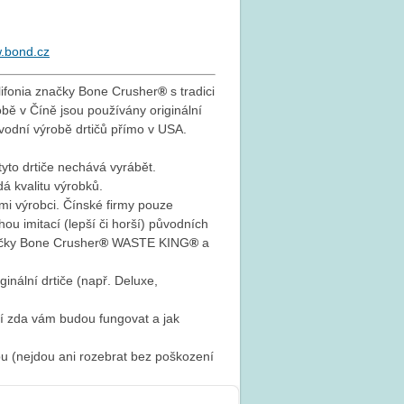
.bond.cz
lifonia značky
Bone Crusher
®
s tradici
robě v Číně jsou používány originální
původní výrobě drtičů přímo v USA.
 tyto drtiče nechává vyrábět.
dá kvalitu výrobků.
i výrobci. Čínské firmy pouze
hou imitací (lepší či horší) původních
ačky Bone Crusher
®
WASTE KING
®
a
inální drtiče (např. Deluxe,
ví zda vám budou fungovat a jak
pu (nejdou ani rozebrat bez poškození