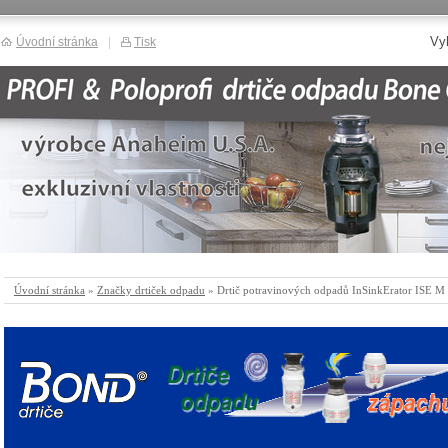
Vy
Úvodní stránka
|
Tisk
Úvodní stránka
»
Značky drtiček odpadu
» Drtič potravinových odpadů InSinkErator ISE M 