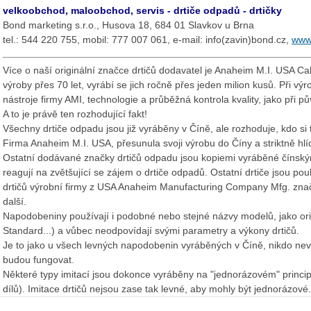
velkoobchod, maloobchod, servis - drtiče odpadů - drtičky
Bond marketing s.r.o., Husova 18, 684 01 Slavkov u Brna
tel.: 544 220 755, mobil: 777 007 061, e-mail: info(zavin)bond.cz,
www
Více o naší originální značce drtičů dodavatel je Anaheim M.I. USA Ca
výroby přes 70 let, vyrábí se jich ročně přes jeden milion kusů. Při vý
nástroje firmy AMI, technologie a průběžná kontrola kvality, jako při 
A to je právě ten rozhodující fakt!
Všechny
drtiče odpadu jsou již vyráběny v Číně
, ale rozhoduje, kdo si
Firma Anaheim M.I. USA, přesunula svoji výrobu do Číny a striktně hlí
Ostatní dodávané značky drtičů odpadu jsou kopiemi vyráběné čínským
reagují na zvětšující se zájem o drtiče odpadů. Ostatní drtiče jsou pou
drtičů výrobní firmy z USA Anaheim Manufacturing Company Mfg. zn
další.
Napodobeniny používají i podobné nebo stejné názvy modelů, jako orig
Standard...) a vůbec neodpovídají svými parametry a výkony drtičů.
Je to jako u všech levných napodobenin vyráběných v Číně, nikdo ne
budou fungovat.
Některé typy imitací jsou dokonce vyráběny na "jednorázovém" princi
dílů). Imitace drtičů nejsou zase tak levné, aby mohly být jednorázové.