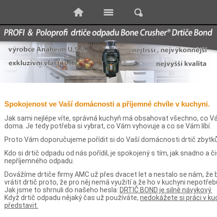
Spokojenost ve Vaší domácnosti a příjemné chvíle v kuchyni.
Jak sami nejlépe víte, správná kuchyň má obsahovat všechno, co Vám
doma. Je tedy potřeba si vybrat, co Vám vyhovuje a co se Vám líbí.
Proto Vám doporučujeme pořídit si do Vaší domácnosti drtič zbytků 
Kdo si drtič odpadu od nás pořídil, je spokojený s tím, jak snadno a č
nepříjemného odpadu.
Dovážíme drtiče firmy AMC už přes dvacet let a nestalo se nám, že 
vrátit drtič proto, že pro něj nemá využití a že ho v kuchyni nepotřeb
Jak jsme to shrnuli do našeho hesla:
DRTIČ BOND je silně návykový.
Když drtič odpadu nějaký čas už používáte,
nedokážete si práci v ku
představit.