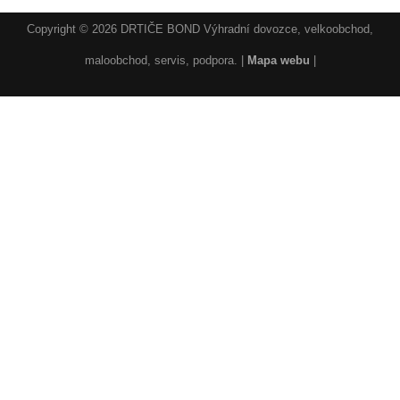
Copyright © 2026 DRTIČE BOND Výhradní dovozce, velkoobchod,
maloobchod, servis, podpora. |
Mapa webu
|