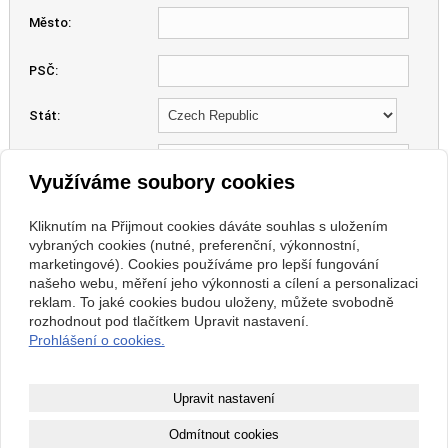
Město:
PSČ:
Stát:
IČ:
Využíváme soubory cookies
DIČ:
Kliknutím na Přijmout cookies dáváte souhlas s uložením
vybraných cookies (nutné, preferenční, výkonnostní,
marketingové). Cookies používáme pro lepší fungování
Kontrolní kód:
našeho webu, měření jeho výkonnosti a cílení a personalizaci
reklam. To jaké cookies budou uloženy, můžete svobodně
rozhodnout pod tlačítkem Upravit nastavení.
Prohlášení o cookies.
Upravit nastavení
Copyright © 2026 DRTIČE BOND Výhradní dovozce, velkoobchod,
Odmítnout cookies