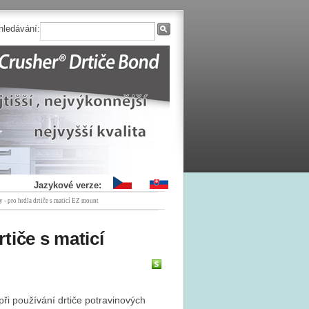
hledávání:
Jazykové verze:
y - pro hrdla drtiče s maticí EZ mount
tiče s maticí
ři používání drtiče potravinových