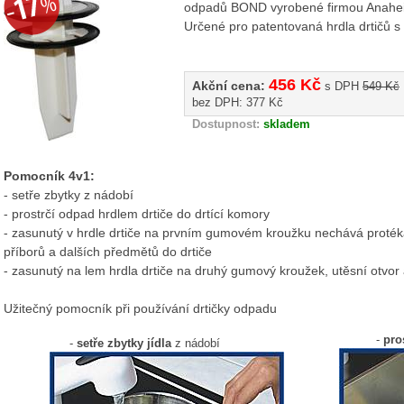
odpadů BOND vyrobené firmou Anahe
Určené pro patentovaná hrdla drtičů 
456 Kč
Akční cena:
s DPH
549 Kč
bez DPH: 377 Kč
Dostupnost:
skladem
Pomocník 4v1:
- setře zbytky z nádobí
- prostrčí odpad hrdlem drtiče do drtící komory
- zasunutý v hrdle drtiče na prvním gumovém kroužku nechává proték
příborů a dalších předmětů do drtiče
- zasunutý na lem hrdla drtiče na druhý gumový kroužek, utěsní otvor a
Užitečný pomocník při používání drtičky odpadu
-
pro
-
setře zbytky jídla
z nádobí