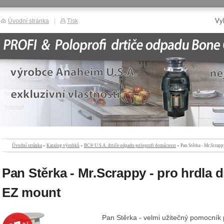
Vy
Úvodní stránka
|
Tisk
Úvodní stránka
»
Katalog výrobků
»
BC® U.S.A. drtiče odpadu poloprofi domácnost
» Pan Stěrka - Mr.Scrapp
Pan Stěrka - Mr.Scrappy - pro hrdla dr
EZ mount
Pan Stěrka - velmi užitečný pomocník p