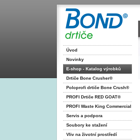
Úvod
Novinky
E-shop - Katalog výrobků
2025
Drtiče Bone Crusher®
Poloprofi drtiče Bone Crush®
PROFI Drtiče RED GOAT®
PROFI Waste King Commercial
Servis a podpora
Soubory ke stažení
Vliv na životní prostředí