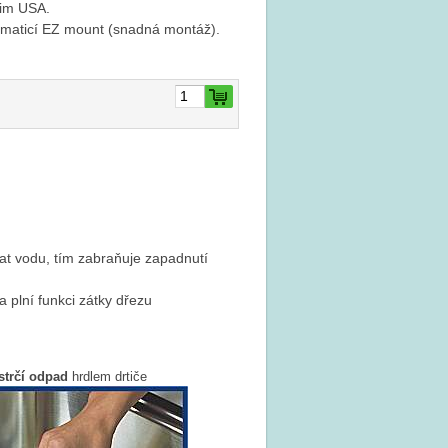
im USA.
s maticí EZ mount (snadná montáž).
at vodu, tím zabraňuje zapadnutí
 plní funkci zátky dřezu
strčí odpad
hrdlem drtiče