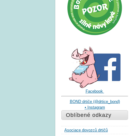
Facebook
BOND drtiče (@drtice_bond)
• Instagram
Oblíbené odkazy
Asociace dovozců drtičů