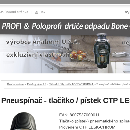
Vy
Úvodní stránka
|
Tisk
Úvodní stránka
»
Katalog výrobků
»
Náhradní díly drtiče BOND ORIGINÁL
» Pneuspínač - tlačítko / pí
Pneuspínač - tlačítko / pístek CTP
EAN: 8607537060011
Tlačítko (pístek) pneumatického spínač
Provedení CTP LESK-CHROM.