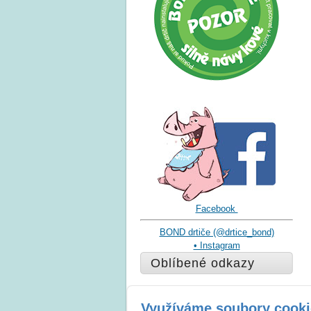
Facebook
BOND drtiče (@drtice_bond)
• Instagram
Oblíbené odkazy
Asociace dovozců drtičů
Využíváme soubory cooki