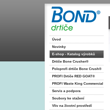
Úvod
Novinky
E-shop - Katalog výrobků
2025
Drtiče Bone Crusher®
Poloprofi drtiče Bone Crush®
PROFI Drtiče RED GOAT®
PROFI Waste King Commercial
Servis a podpora
Soubory ke stažení
Vliv na životní prostředí