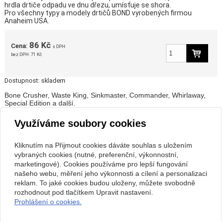
hrdla drtiče odpadu ve dnu dřezu, umísťuje se shora.
Pro všechny typy a modely drtičů BOND vyrobených firmou
Anaheim USA.
86 Kč
Cena:
s DPH
bez DPH:
71 Kč
Dostupnost:
skladem
Bone Crusher, Waste King, Sinkmaster, Commander, Whirlaway,
Special Edition a další.
Vhodné i pro další značky Waste:Master, EcoMaster, Waste Maid,
Commodore, Franke, Elleci, RODI Sinks a další . . .
Využíváme soubory cookies
Použitelné i pro kovová hrdla drtičů ISE, In Sink Erator, Wave
Kliknutím na Přijmout cookies dáváte souhlas s uložením
vybraných cookies (nutné, preferenční, výkonnostní,
marketingové). Cookies používáme pro lepší fungování
našeho webu, měření jeho výkonnosti a cílení a personalizaci
reklam. To jaké cookies budou uloženy, můžete svobodně
rozhodnout pod tlačítkem Upravit nastavení.
Prohlášení o cookies.
zpět