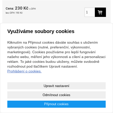
230 Kč
Cena:
s DPH
bez DPH:
190 Kč
Dostupnost:
skladem
Využíváme soubory cookies
Kliknutím na Přijmout cookies dáváte souhlas s uložením
vybraných cookies (nutné, preferenční, výkonnostní,
marketingové). Cookies používáme pro lepší fungování
našeho webu, měření jeho výkonnosti a cílení a personalizaci
reklam. To jaké cookies budou uloženy, můžete svobodně
rozhodnout pod tlačítkem Upravit nastavení.
Prohlášení o cookies.
zpět
Upravit nastavení
Copyright © 2026 DRTIČE BOND Výhradní dovozce, velkoobchod,
Odmítnout cookies
maloobchod, servis, podpora. |
Mapa webu
|
Přijmout cookies